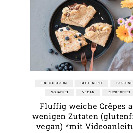
REZEPTEINDEX
FRUCTOSEARM
GLUTENFREI
LAKTOSE
SOJAFREI
VEGAN
ZUCKERFREI
Fluffig weiche Crêpes 
wenigen Zutaten (glutenf
vegan) *mit Videoanlei