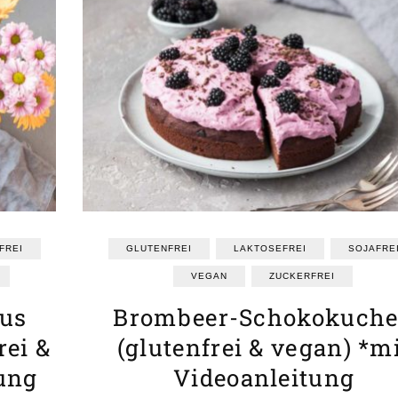
FREI
GLUTENFREI
LAKTOSEFREI
SOJAFRE
VEGAN
ZUCKERFREI
aus
Brombeer-Schokokuch
rei &
(glutenfrei & vegan) *m
tung
Videoanleitung