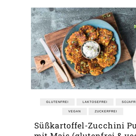
GLUTENFREI
LAKTOSEFREI
SOJAFR
VEGAN
ZUCKERFREI
Süßkartoffel-Zucchini Pu
mit Mais (glutenfrei & ve