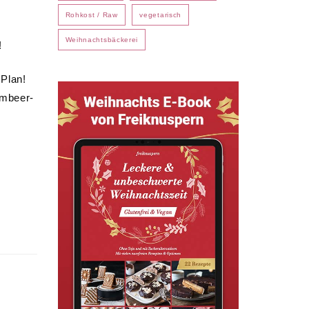
Rohkost / Raw
vegetarisch
Weihnachtsbäckerei
!
Plan!
ombeer-