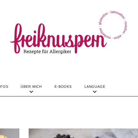
TIPPS & INFOS
ÜBER MICH
LANGUAGE
REZEPTE
NFOS
ÜBER MICH
E-BOOKS
LANGUAGE