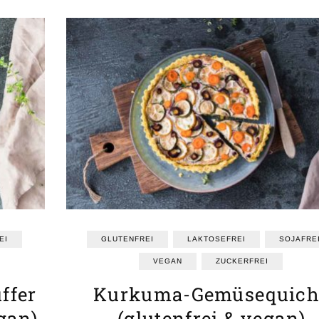
EI
GLUTENFREI
LAKTOSEFREI
SOJAFRE
VEGAN
ZUCKERFREI
ffer
Kurkuma-Gemüsequich
gan)
(glutenfrei & vegan)