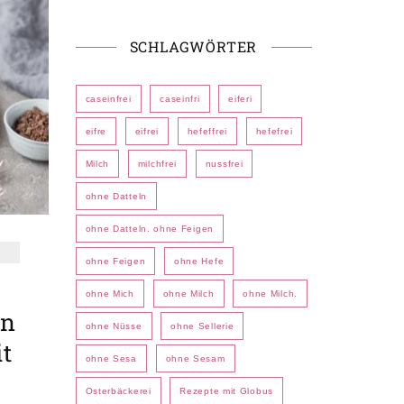
SCHLAGWÖRTER
caseinfrei
caseinfri
eiferi
eifre
eifrei
hefeffrei
hefefrei
Milch
milchfrei
nussfrei
ohne Datteln
ohne Datteln. ohne Feigen
I
ohne Feigen
ohne Hefe
ohne Mich
ohne Milch
ohne Milch.
en
ohne Nüsse
ohne Sellerie
it
ohne Sesa
ohne Sesam
Osterbäckerei
Rezepte mit Globus