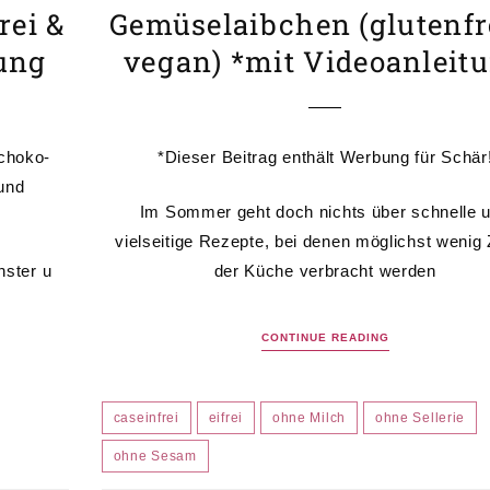
rei &
Gemüselaibchen (glutenfr
tung
vegan) *mit Videoanleit
Schoko-
*Dieser Beitrag enthält Werbung für Schär
und
Im Sommer geht doch nichts über schnelle 
vielseitige Rezepte, bei denen möglichst wenig Z
nster u
der Küche verbracht werden
CONTINUE READING
caseinfrei
eifrei
ohne Milch
ohne Sellerie
ohne Sesam