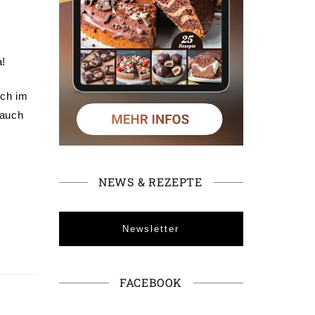
a!
uch im
 auch
NEWS & REZEPTE
Newsletter
FACEBOOK