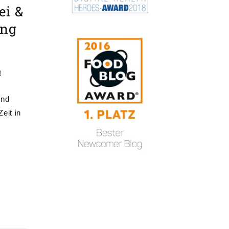
ei &
ung
!
und
eit in